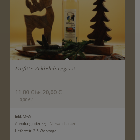
Faißt´s Schlehdorngeist
11,00
€
20,00
€
bis
0,00
€
/
l
inkl. MwSt.
Abholung oder zzgl.
Versandkosten
Lieferzeit:
2-5 Werktage