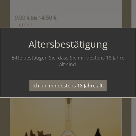
9,00
€
14,50
€
bis
0,00
€
/
l
Altersbestätigung
inkl. MwSt.
Abholung oder zzgl.
Versandkosten
Lieferzeit:
2-5 Werktage
Bitte bestätigen Sie, dass Sie mindestens 18 Jahre
alt sind.
Zum Produkt
Ich bin mindestens 18 Jahre alt.