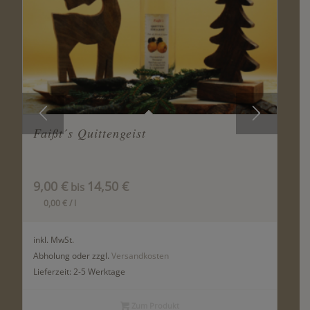
Faißt´s Quittengeist
9,00
€
14,50
€
bis
0,00
€
/
l
inkl. MwSt.
Abholung oder zzgl.
Versandkosten
Lieferzeit:
2-5 Werktage
Zum Produkt