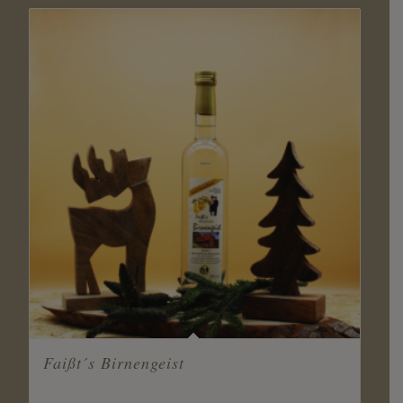
Faißt´s Birnengeist