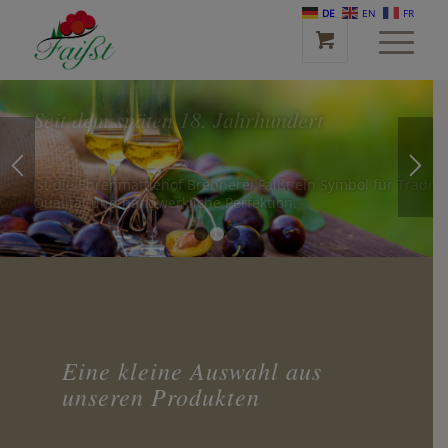
DE
EN
FR
Seit dem späten 18. Jahrhundert
ist die Ehrenmättlehof Brennerei Faißt ein Symbol für Traditi
Qualität und handwerkliche Perfektion.
1
2
3
Eine kleine Auswahl aus
unseren Produkten