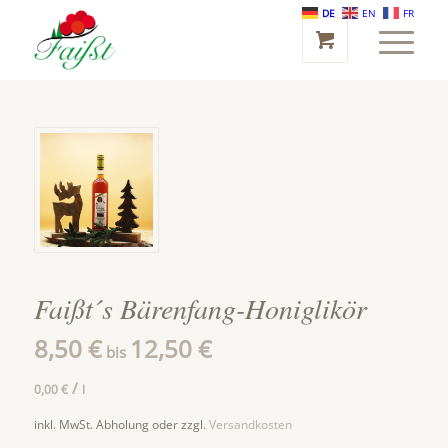
DE
EN
FR
Faißt´s Bärenfang-Honiglikör
8,50
€
12,50
€
bis
/
0,00
€
l
inkl. MwSt.
Abholung oder zzgl.
Versandkosten