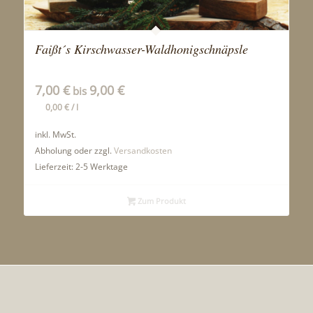
Faißt´s Kirschwasser-Waldhonigschnäpsle
7,00
€
9,00
€
bis
0,00
€
/
l
inkl. MwSt.
Abholung oder zzgl.
Versandkosten
Lieferzeit:
2-5 Werktage
Zum Produkt