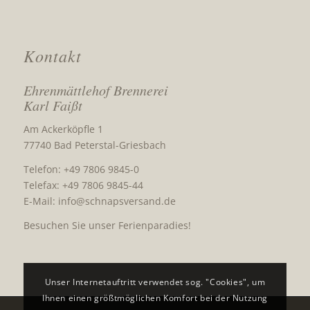
Kontakt
Ehrenmättlehof Brennerei
Karl Faißt
Am Ackerköpfle 1
77740 Bad Peterstal-Griesbach
Telefon: +49 7806 9845-0
Telefax: +49 7806 9845-44
E-Mail:
info@schnapsversand.de
Besuchen Sie unser Ferienparadies!
Unser Internetauftritt verwendet sog. "Cookies", um
Ihnen einen größtmöglichen Komfort bei der Nutzung