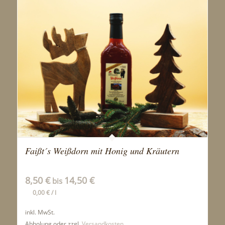
Faißt´s Weißdorn mit Honig und Kräutern
8,50
€
14,50
€
bis
0,00
€
/
l
inkl. MwSt.
Abholung oder zzgl.
Versandkosten