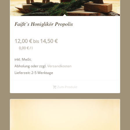
Faißt´s Honiglikör Propolis
12,00
€
14,50
€
bis
0,00
€
/
l
inkl. MwSt.
Abholung oder zzgl.
Versandkosten
Lieferzeit:
2-5 Werktage
Zum Produkt