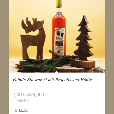
Faißt´s Blutwurzel mit Propolis und Honig
7,00
€
9,00
€
bis
0,00
€
/
l
inkl. MwSt.