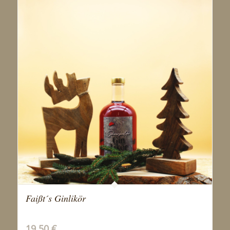
Faißt´s Ginlikör
19,50
€