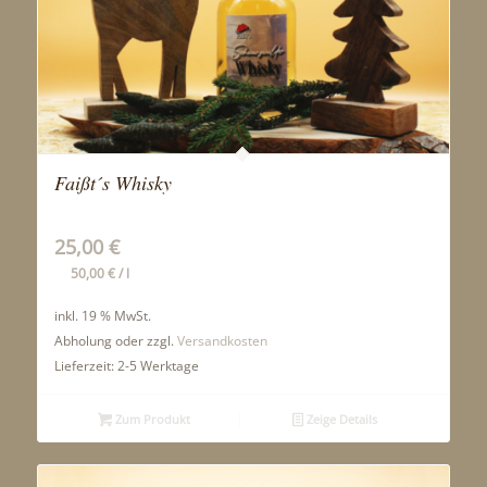
Faißt´s Whisky
25,00
€
50,00
€
/
l
inkl. 19 % MwSt.
Abholung oder zzgl.
Versandkosten
Lieferzeit:
2-5 Werktage
Zum Produkt
Zeige Details