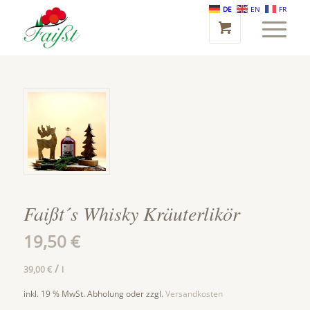
DE
EN
FR
Faißt´s Whisky Kräuterlikör
19,50
€
/
39,00
€
l
inkl. 19 % MwSt.
Abholung oder zzgl.
Versandkosten