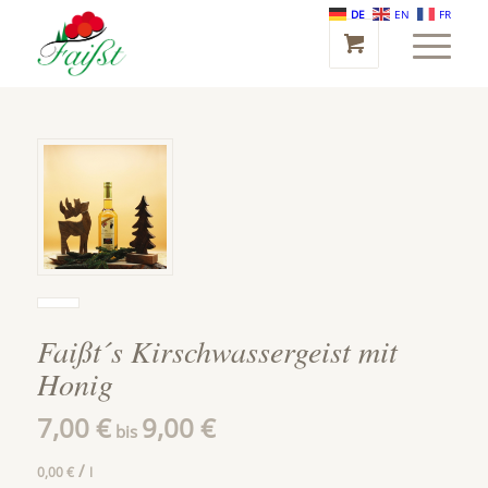
DE
EN
FR
Faißt´s Kirschwassergeist mit
Honig
7,00
€
9,00
€
bis
/
0,00
€
l