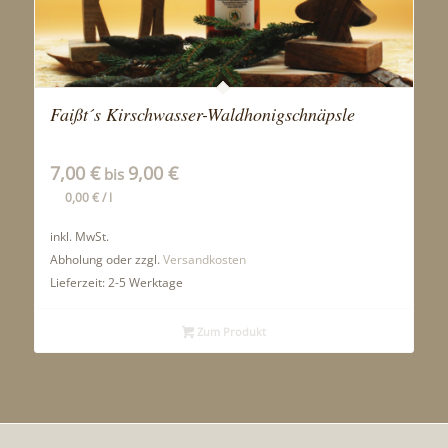
Faißt´s Kirschwasser-Waldhonigschnäpsle
7,00
€
9,00
€
bis
0,00
€
/
l
inkl. MwSt.
Abholung oder zzgl.
Versandkosten
Lieferzeit:
2-5 Werktage
Zum Produkt