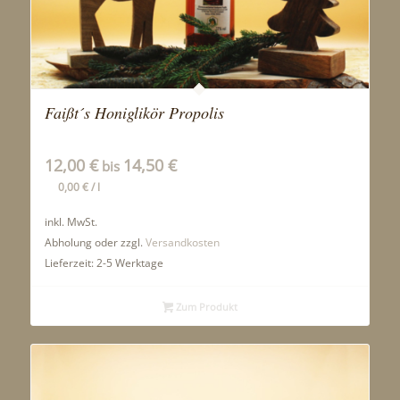
Faißt´s Honiglikör Propolis
12,00
€
14,50
€
bis
0,00
€
/
l
inkl. MwSt.
Abholung oder zzgl.
Versandkosten
Lieferzeit:
2-5 Werktage
Zum Produkt