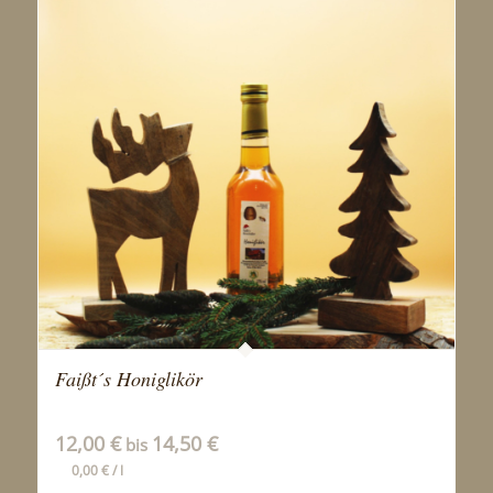
Faißt´s Honiglikör
12,00
€
14,50
€
bis
0,00
€
/
l