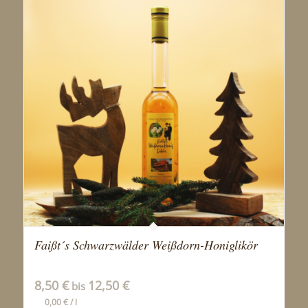
Faißt´s Schwarzwälder Weißdorn-Honiglikör
8,50
€
12,50
€
bis
0,00
€
/
l