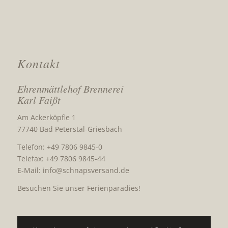
Kontakt
Ehrenmättlehof Brennerei
Karl Faißt
Am Ackerköpfle 1
77740 Bad Peterstal-Griesbach
Telefon: +49 7806 9845-0
Telefax: +49 7806 9845-44
E-Mail:
info@schnapsversand.de
Besuchen Sie unser Ferienparadies!