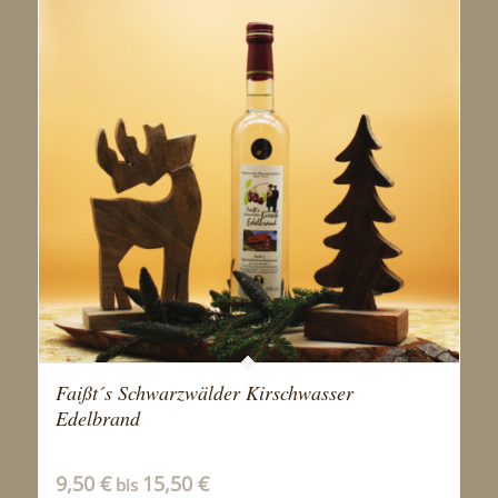
Faißt´s Schwarzwälder Kirschwasser
Edelbrand
9,50
€
15,50
€
bis