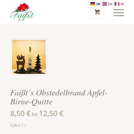
DE
EN
FR
Faißt´s Obstedelbrand Apfel-
Birne-Quitte
8,50
€
12,50
€
bis
/
0,00
€
l