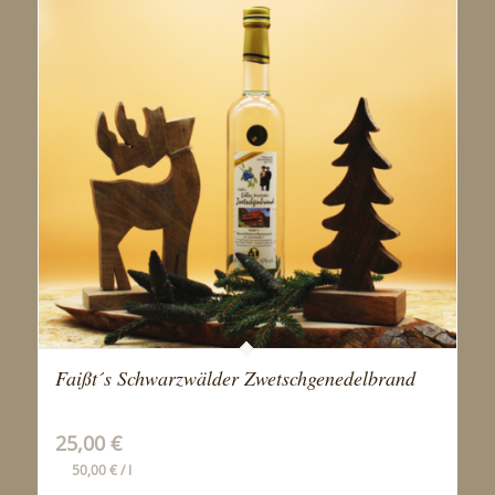
Faißt´s Schwarzwälder Zwetschgenedelbrand
25,00
€
50,00
€
/
l