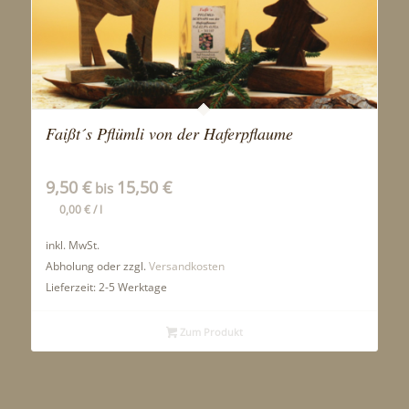
Faißt´s Pflümli von der Haferpflaume
9,50
€
15,50
€
bis
0,00
€
/
l
inkl. MwSt.
Abholung oder zzgl.
Versandkosten
Lieferzeit:
2-5 Werktage
Zum Produkt