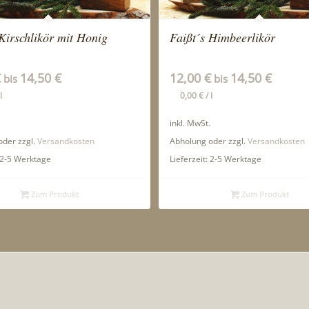
Kirschlikör mit Honig
Faißt´s Himbeerlikör
€
14,50
€
12,00
€
14,50
€
bis
bis
l
0,00
€
/
l
inkl. MwSt.
der zzgl.
Versandkosten
Abholung oder zzgl.
Versandkosten
2-5 Werktage
Lieferzeit:
2-5 Werktage
Zum Produkt
Zum Produkt