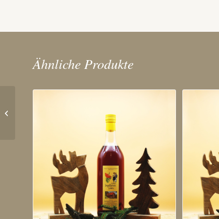
Ähnliche Produkte
Faißt´s Feige-
Wodkalikör