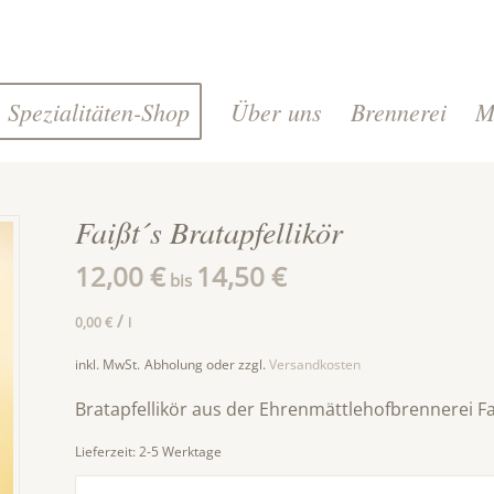
Spezialitäten-Shop
Über uns
Brennerei
M
Faißt´s Bratapfellikör
12,00
€
14,50
€
bis
/
0,00
€
l
inkl. MwSt.
Abholung oder zzgl.
Versandkosten
Bratapfellikör aus der Ehrenmättlehofbrennerei Fa
Lieferzeit:
2-5 Werktage