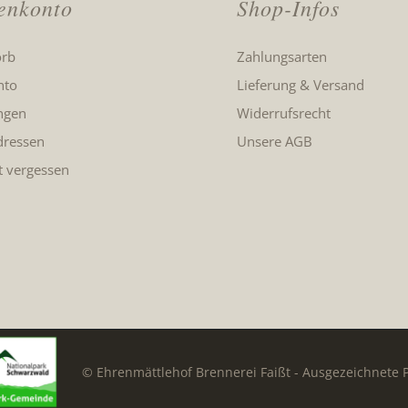
enkonto
Shop-Infos
rb
Zahlungsarten
nto
Lieferung & Versand
ngen
Widerrufsrecht
dressen
Unsere AGB
t vergessen
© Ehrenmättlehof Brennerei Faißt - Ausgezeichnete