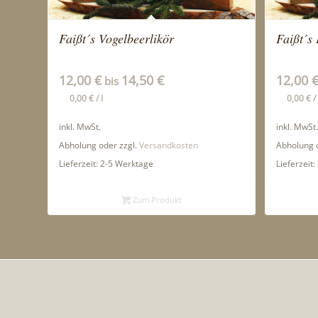
Faißt´s Vogelbeerlikör
Faißt´s 
12,00
€
14,50
€
12,00
bis
0,00
€
/
l
0,00
€
/
inkl. MwSt.
inkl. MwSt.
Abholung oder zzgl.
Versandkosten
Abholung o
Lieferzeit:
2-5 Werktage
Lieferzeit:
Zum Produkt