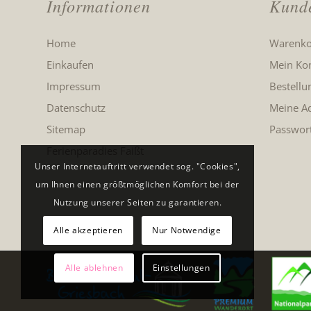
Informationen
Kund
Home
Warenko
Einkaufen
Mein Ko
Impressum
Bestellu
Datenschutz
Meine A
Sitemap
Passwor
Ferienparadies Faißt
Unser Internetauftritt verwendet sog. "Cookies",
um Ihnen einen größtmöglichen Komfort bei der
Nutzung unserer Seiten zu garantieren.
Alle akzeptieren
Nur Notwendige
Alle ablehnen
Einstellungen