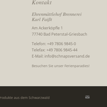
Kontakt
Ehrenmättlehof Brennerei
Karl Faißt
Am Ackerköpfle 1
77740 Bad Peterstal-Griesbach
Telefon: +49 7806 9845-0
Telefax: +49 7806 9845-44
E-Mail:
info@schnapsversand.de
Besuchen Sie unser Ferienparadies!
 Produkte aus dem Schwarzwald